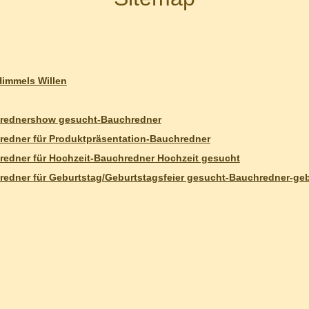
immels Willen
rednershow gesucht-Bauchredner
edner für Produktpräsentation-Bauchredner
edner für Hochzeit-Bauchredner Hochzeit gesucht
edner für Geburtstag/Geburtstagsfeier gesucht-Bauchredner-ge